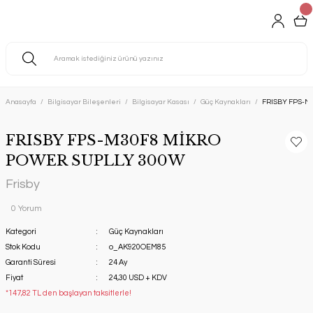
Anasayfa
Bilgisayar Bileşenleri
Bilgisayar Kasası
Güç Kaynakları
FRISBY FPS-M
FRISBY FPS-M30F8 MİKRO
POWER SUPLLY 300W
Frisby
0 Yorum
Kategori
Güç Kaynakları
Stok Kodu
o_AK920OEM85
Garanti Süresi
24 Ay
Fiyat
24,30 USD + KDV
*147,82 TL den başlayan taksitlerle!