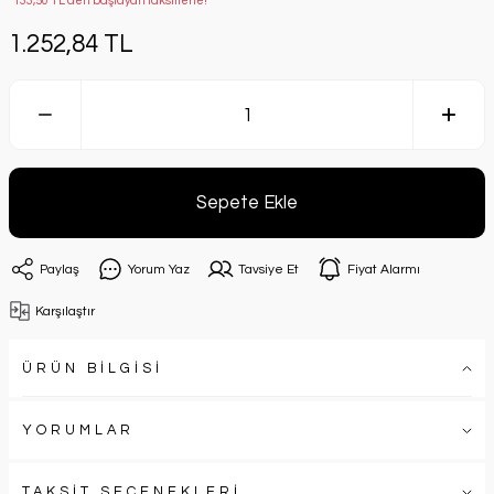
*133,50 TL den başlayan taksitlerle!
1.252,84 TL
Sepete Ekle
Paylaş
Yorum Yaz
Tavsiye Et
Fiyat Alarmı
Karşılaştır
ÜRÜN BİLGİSİ
YORUMLAR
TAKSİT SEÇENEKLERİ