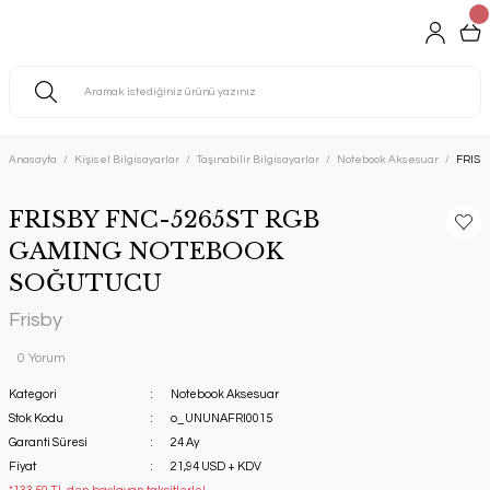
Anasayfa
Kişisel Bilgisayarlar
Taşınabilir Bilgisayarlar
Notebook Aksesuar
FRISB
FRISBY FNC-5265ST RGB
GAMING NOTEBOOK
SOĞUTUCU
Frisby
0 Yorum
Kategori
Notebook Aksesuar
Stok Kodu
o_UNUNAFRI0015
Garanti Süresi
24 Ay
Fiyat
21,94 USD + KDV