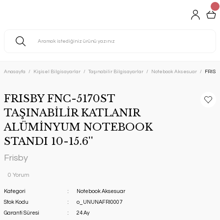
Anasayfa
Kişisel Bilgisayarlar
Taşınabilir Bilgisayarlar
Notebook Aksesuar
FRISB
FRISBY FNC-5170ST
TAŞINABİLİR KATLANIR
ALÜMİNYUM NOTEBOOK
STANDI 10-15.6''
Frisby
0 Yorum
Kategori
Notebook Aksesuar
Stok Kodu
o_UNUNAFRI0007
Garanti Süresi
24 Ay