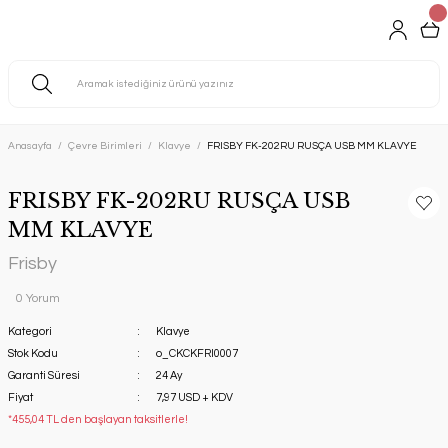
Anasayfa
Çevre Birimleri
Klavye
FRISBY FK-202RU RUSÇA USB MM KLAVYE
FRISBY FK-202RU RUSÇA USB
MM KLAVYE
Frisby
0 Yorum
Kategori
Klavye
Stok Kodu
o_CKCKFRI0007
Garanti Süresi
24 Ay
Fiyat
7,97 USD + KDV
*455,04 TL den başlayan taksitlerle!