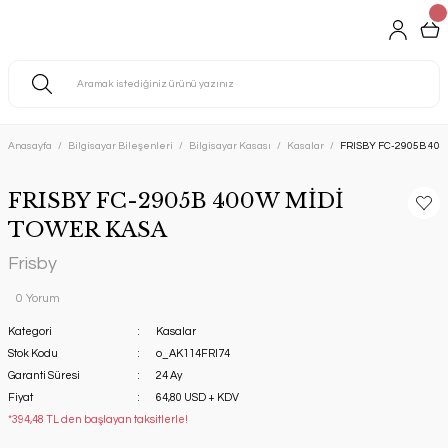
Anasayfa
Bilgisayar Bileşenleri
Bilgisayar Kasası
Kasalar
FRISBY FC-2905B 400
FRISBY FC-2905B 400W MİDİ
TOWER KASA
Frisby
0 Yorum
Kategori
Kasalar
Stok Kodu
o_AK114FRI74
Garanti Süresi
24 Ay
Fiyat
64,80 USD + KDV
*394,48 TL den başlayan taksitlerle!