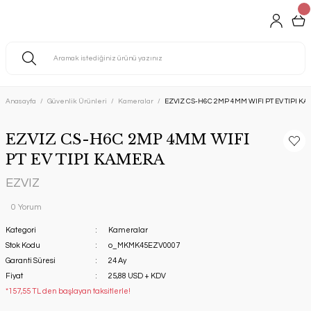
Anasayfa
Güvenlik Ürünleri
Kameralar
EZVIZ CS-H6C 2MP 4MM WIFI PT EV TIPI K
EZVIZ CS-H6C 2MP 4MM WIFI
PT EV TIPI KAMERA
EZVIZ
0 Yorum
Kategori
Kameralar
Stok Kodu
o_MKMK45EZV0007
Garanti Süresi
24 Ay
Fiyat
25,88 USD + KDV
*157,55 TL den başlayan taksitlerle!