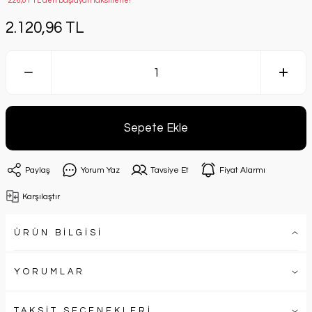
*226,01 TL den başlayan taksitlerle!
2.120,96 TL
Sepete Ekle
Paylaş
Yorum Yaz
Tavsiye Et
Fiyat Alarmı
Karşılaştır
ÜRÜN BİLGİSİ
YORUMLAR
TAKSİT SEÇENEKLERİ