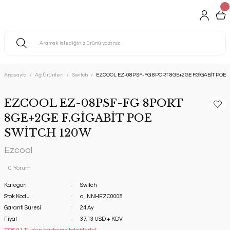
Anasayfa
Ağ Ürünleri
Switch
EZCOOL EZ-08PSF-FG 8PORT 8GE+2GE F.GİGABİT POE
EZCOOL EZ-08PSF-FG 8PORT
8GE+2GE F.GİGABİT POE
SWİTCH 120W
Ezcool
0 Yorum
Kategori
Switch
Stok Kodu
o_NNHEZC0008
Garanti Süresi
24 Ay
Fiyat
37,13 USD + KDV