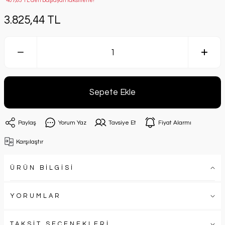
*407,63 TL den başlayan taksitlerle!
3.825,44 TL
Sepete Ekle
Paylaş
Yorum Yaz
Tavsiye Et
Fiyat Alarmı
Karşılaştır
ÜRÜN BİLGİSİ
YORUMLAR
TAKSİT SEÇENEKLERİ