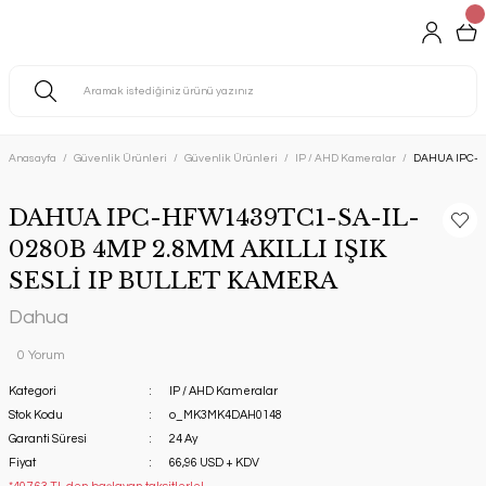
Anasayfa
Güvenlik Ürünleri
Güvenlik Ürünleri
IP / AHD Kameralar
DAHUA IPC-HF
DAHUA IPC-HFW1439TC1-SA-IL-
0280B 4MP 2.8MM AKILLI IŞIK
SESLİ IP BULLET KAMERA
Dahua
0 Yorum
Kategori
IP / AHD Kameralar
Stok Kodu
o_MK3MK4DAH0148
Garanti Süresi
24 Ay
Fiyat
66,96 USD + KDV