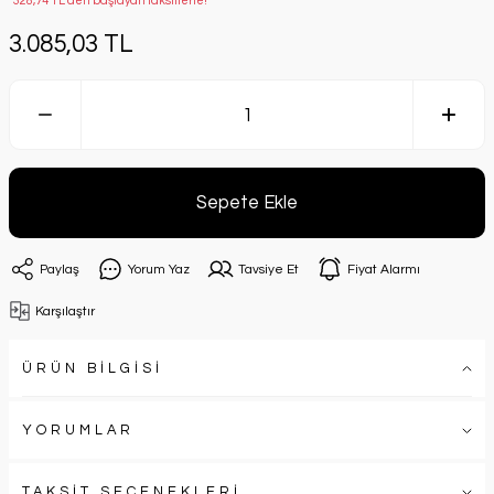
*328,74 TL den başlayan taksitlerle!
3.085,03 TL
Sepete Ekle
Paylaş
Yorum Yaz
Tavsiye Et
Fiyat Alarmı
Karşılaştır
ÜRÜN BİLGİSİ
YORUMLAR
TAKSİT SEÇENEKLERİ