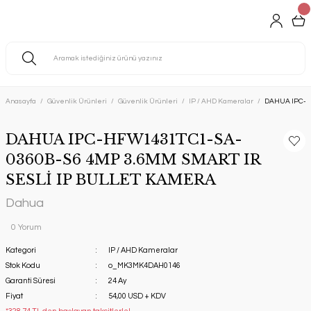
Anasayfa
Güvenlik Ürünleri
Güvenlik Ürünleri
IP / AHD Kameralar
DAHUA IPC-H
DAHUA IPC-HFW1431TC1-SA-
0360B-S6 4MP 3.6MM SMART IR
SESLİ IP BULLET KAMERA
Dahua
0 Yorum
Kategori
IP / AHD Kameralar
Stok Kodu
o_MK3MK4DAH0146
Garanti Süresi
24 Ay
Fiyat
54,00 USD + KDV