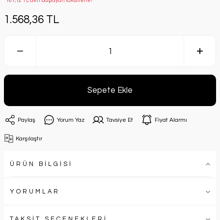
*167,12 TL den başlayan taksitlerle!
1.568,36 TL
Sepete Ekle
Paylaş
Yorum Yaz
Tavsiye Et
Fiyat Alarmı
Karşılaştır
ÜRÜN BİLGİSİ
YORUMLAR
TAKSİT SEÇENEKLERİ