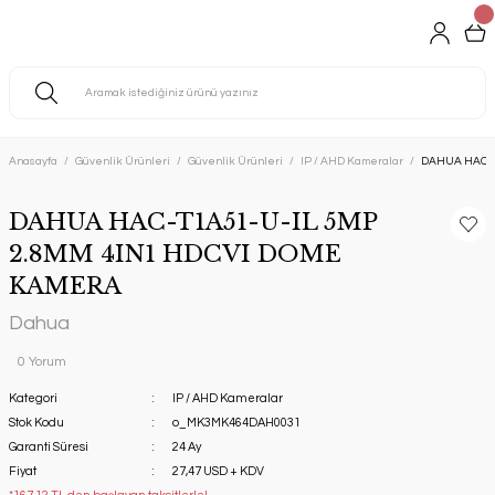
Anasayfa
Güvenlik Ürünleri
Güvenlik Ürünleri
IP / AHD Kameralar
DAHUA HAC-T
DAHUA HAC-T1A51-U-IL 5MP
2.8MM 4IN1 HDCVI DOME
KAMERA
Dahua
0 Yorum
Kategori
IP / AHD Kameralar
Stok Kodu
o_MK3MK464DAH0031
Garanti Süresi
24 Ay
Fiyat
27,47 USD + KDV