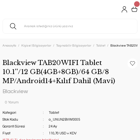
Anasayfa
Kişisel Bilgisayarlar
Taşınabilir Bilgisayarlar
Tablet
Blackview TAB20WIFI
Blackview TAB20WIFI Tablet
10.1''/12 GB(4GB+8GB)/64 GB/8
MP/Android14+Kılıf Dahil (Mavi)
Blackview
0 Yorum
Kategori
Tablet
Stok Kodu
o_UNUN2BVW0005
Garanti Süresi
24 Ay
Fiyat
110,70 USD + KDV