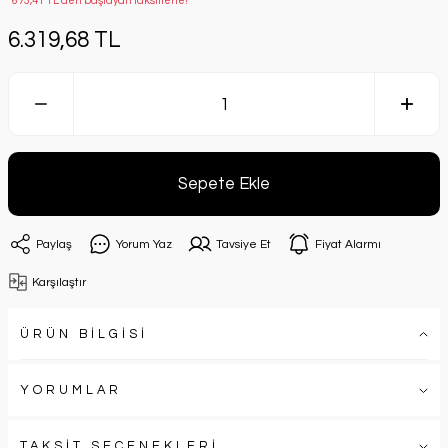
*673,41 TL den başlayan taksitlerle!
6.319,68 TL
Sepete Ekle
Paylaş
Yorum Yaz
Tavsiye Et
Fiyat Alarmı
Karşılaştır
ÜRÜN BİLGİSİ
YORUMLAR
TAKSİT SEÇENEKLERİ