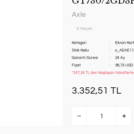
GT730/2GD3P
Axle
0 Yorum
Kategori
Ekran Kart
Stok Kodu
o_AEAE11
Garanti Süresi
24 Ay
Fiyat
58,73 USD
*357,24 TL den başlayan taksitlerle
3.352,51 TL