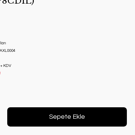
8CDIL)
ları
AXL0004
 + KDV
!
Sepete Ekle