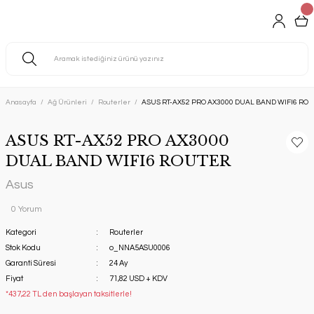
Anasayfa
Ağ Ürünleri
Routerler
ASUS RT-AX52 PRO AX3000 DUAL BAND WIFI6 RO
ASUS RT-AX52 PRO AX3000
DUAL BAND WIFI6 ROUTER
Asus
0 Yorum
Kategori
Routerler
Stok Kodu
o_NNA5ASU0006
Garanti Süresi
24 Ay
Fiyat
71,82 USD + KDV
*437,22 TL den başlayan taksitlerle!