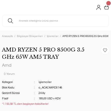
Anasayfa
Bilgisayar Bileşenleri
İşlemciler
AMD RYZEN 5 PRO 8500G 3.5 GHz 65W 
AMD RYZEN 5 PRO 8500G 3.5
GHz 65W AM5 TRAY
Amd
0 Yorum
Kategori
İşlemciler
Stok Kodu
o_ACAC4AMD0146
Garanti Süresi
24 Ay
Fiyat
189,00 USD + KDV
*1.150,58 TL den başlayan taksitlerle!