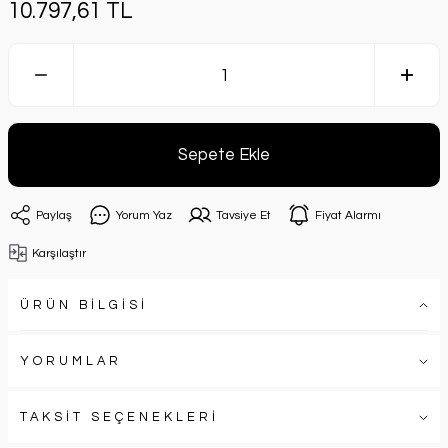
10.797,61 TL
Sepete Ekle
Paylaş
Yorum Yaz
Tavsiye Et
Fiyat Alarmı
Karşılaştır
ÜRÜN BİLGİSİ
YORUMLAR
TAKSİT SEÇENEKLERİ