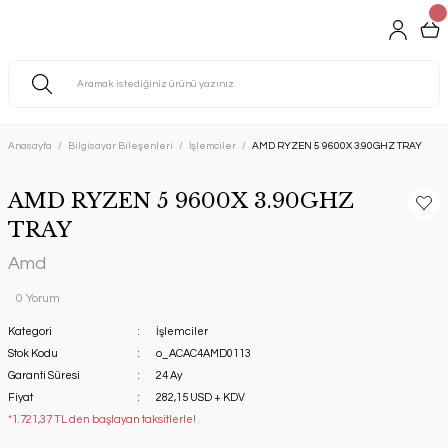
Anasayfa
Bilgisayar Bileşenleri
İşlemciler
AMD RYZEN 5 9600X 3.90GHZ TRAY
AMD RYZEN 5 9600X 3.90GHZ
TRAY
Amd
0 Yorum
Kategori
İşlemciler
Stok Kodu
o_ACAC4AMD0113
Garanti Süresi
24 Ay
Fiyat
282,15 USD + KDV
*1.721,37 TL den başlayan taksitlerle!