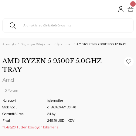
Anasayfa
Bilgisayar Bileşenleri
İşlemciler
AMD RYZEN 5 9500F 5.0GHZ TRAY
AMD RYZEN 5 9500F 5.0GHZ
TRAY
Amd
0 Yorum
Kategori
İşlemciler
Stok Kodu
o_ACAC4AMD0140
Garanti Süresi
24 Ay
Fiyat
245,70 USD + KDV
*1.495,20 TL den başlayan taksitlerle!