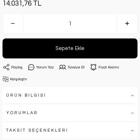
14.031,76 TL
Sepete Ekle
Paylaş
Yorum Yaz
Tavsiye Et
Fiyat Alarmı
Karşılaştır
ÜRÜN BİLGİSİ
YORUMLAR
TAKSİT SEÇENEKLERİ