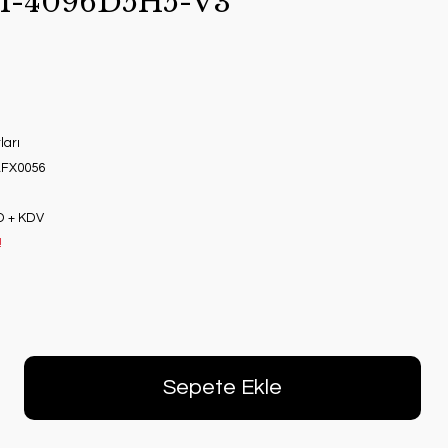
I-4096D5H5-V3
ları
FX0056
D + KDV
!
Sepete Ekle