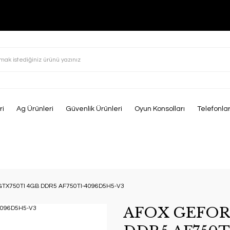
ri
Ag Ürünleri
Güvenlik Ürünleri
Oyun Konsolları
Telefonla
TX750TI 4GB DDR5 AF750TI-4096D5H5-V3
AFOX GEFOR