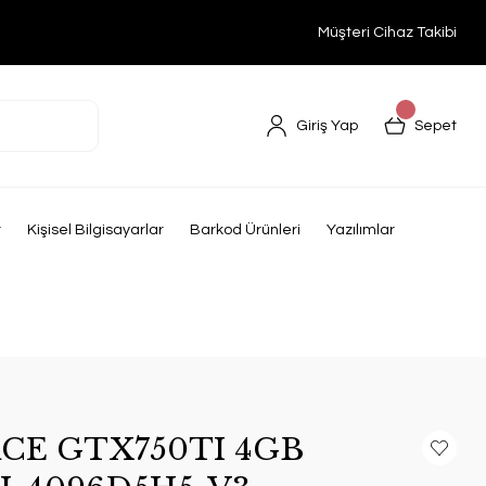
Müşteri Cihaz Takibi
Giriş Yap
Sepet
r
Kişisel Bilgisayarlar
Barkod Ürünleri
Yazılımlar
CE GTX750TI 4GB