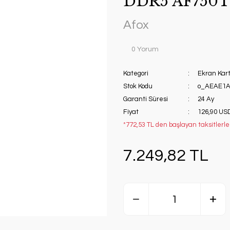
DDR5 AF750T
Afox
0 Yorum
Kategori
Ekran Kart
Stok Kodu
o_AEAE1A
Garanti Süresi
24 Ay
Fiyat
126,90 US
*772,53 TL den başlayan taksitlerle
7.249,82 TL