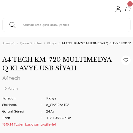
Anasayfa
Çevre Birimleri
Klavye
A4 TECH KM-720 MULTIMEDYA Q KLAVYE USB SİY
A4 TECH KM-720 MULTIMEDYA
Q KLAVYE USB SİYAH
A4tech
0 Yorum
Kategori
Klavye
Stok Kodu
o_CK210A4T02
Garanti Süresi
24 Ay
Fiyat
11,21 USD + KDV
*640,14 TL den başlayan taksitlerle!