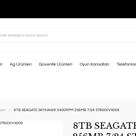
ri
Ag Ürünleri
Güvenlik Ürünleri
Oyun Konsolları
Telefonla
leri
8TB SEAGATE SKYHAWK 5400RPM 256MB 7/24 ST8000VX009
8TB SEAGAT