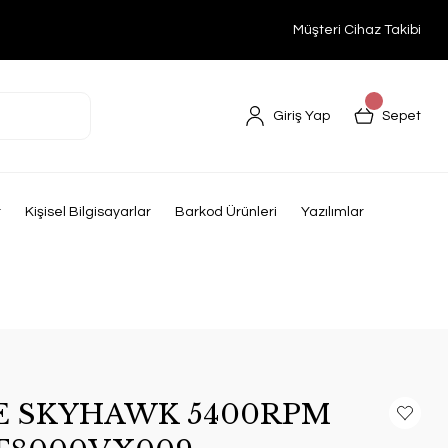
Müşteri Cihaz Takibi
Giriş Yap
Sepet
r
Kişisel Bilgisayarlar
Barkod Ürünleri
Yazılımlar
E SKYHAWK 5400RPM