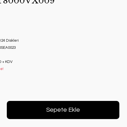
ST8000VX009
/24 Diskleri
0SEA0023
D + KDV
le!
Sepete Ekle