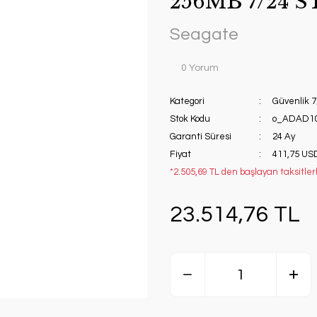
256MB 7/24 
Seagate
0 Yorum
Kategori
Güvenlik 7
Stok Kodu
o_ADAD1
Garanti Süresi
24 Ay
Fiyat
411,75 US
*2.505,69 TL den başlayan taksitler
23.514,76 TL