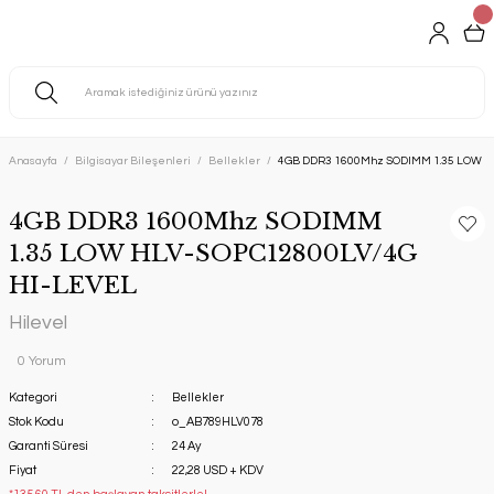
Anasayfa
Bilgisayar Bileşenleri
Bellekler
4GB DDR3 1600Mhz SODIMM 1.35 LOW H
4GB DDR3 1600Mhz SODIMM
1.35 LOW HLV-SOPC12800LV/4G
HI-LEVEL
Hilevel
0 Yorum
Kategori
Bellekler
Stok Kodu
o_AB789HLV078
Garanti Süresi
24 Ay
Fiyat
22,28 USD + KDV