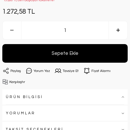
*135,60 TL den başlayan taksitlerle!
1.272,58 TL
Sepete Ekle
Paylaş
Yorum Yaz
Tavsiye Et
Fiyat Alarmı
Karşılaştır
ÜRÜN BİLGİSİ
YORUMLAR
TAKSİT SEÇENEKLERİ