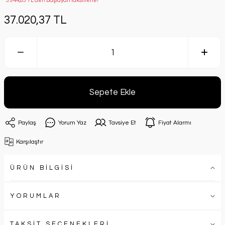
*3.944,83 TL den başlayan taksitlerle!
37.020,37 TL
Sepete Ekle
Paylaş
Yorum Yaz
Tavsiye Et
Fiyat Alarmı
Karşılaştır
ÜRÜN BİLGİSİ
YORUMLAR
TAKSİT SEÇENEKLERİ