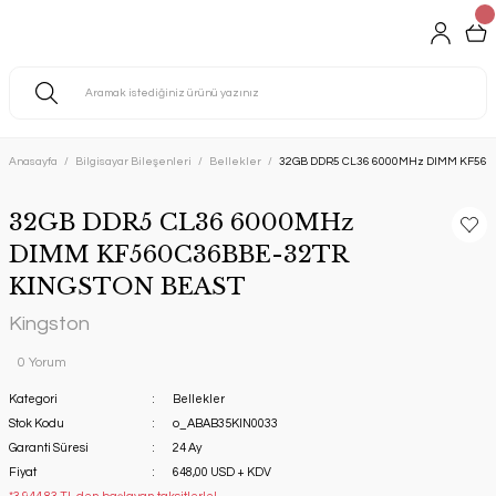
Anasayfa
Bilgisayar Bileşenleri
Bellekler
32GB DDR5 CL36 6000MHz DIMM KF560
32GB DDR5 CL36 6000MHz
DIMM KF560C36BBE-32TR
KINGSTON BEAST
Kingston
0 Yorum
Kategori
Bellekler
Stok Kodu
o_ABAB35KIN0033
Garanti Süresi
24 Ay
Fiyat
648,00 USD + KDV