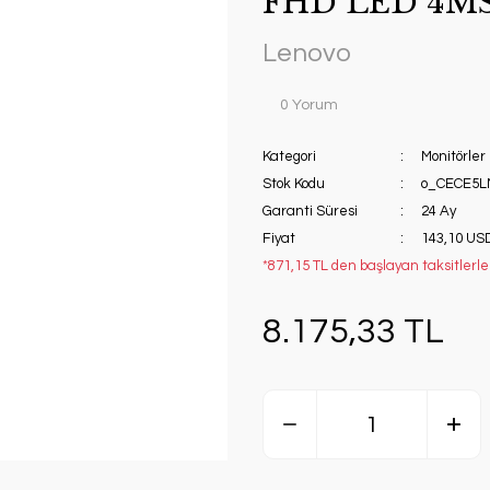
FHD LED 4M
Lenovo
0 Yorum
Kategori
Monitörler
Stok Kodu
o_CECE5L
Garanti Süresi
24 Ay
Fiyat
143,10 US
*871,15 TL den başlayan taksitlerle
8.175,33 TL