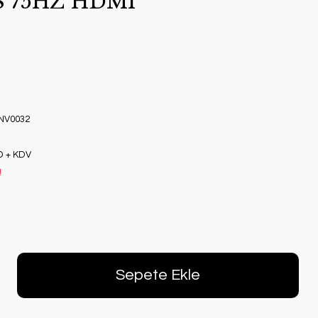
S 75HZ HDMI
NV0032
D + KDV
!
Sepete Ekle