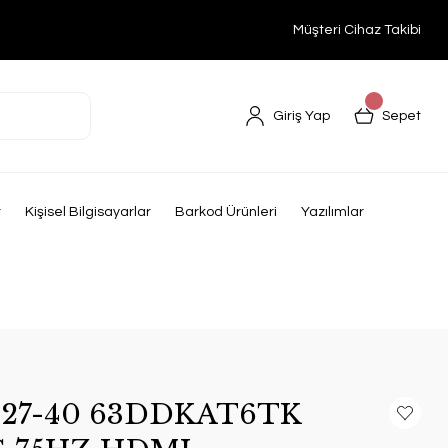
Müşteri Cihaz Takibi
Giriş Yap
Sepet
r
Kişisel Bilgisayarlar
Barkod Ürünleri
Yazılımlar
27-40 63DDKAT6TK