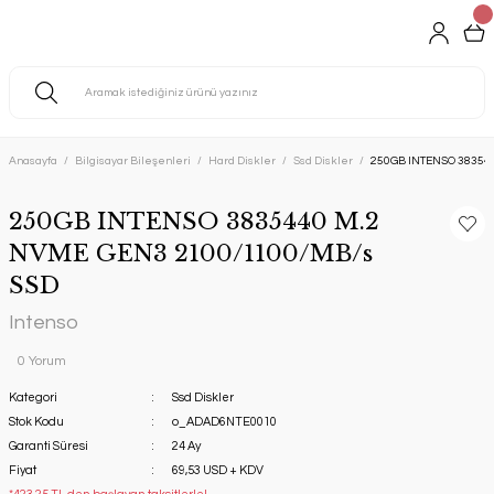
Anasayfa
Bilgisayar Bileşenleri
Hard Diskler
Ssd Diskler
250GB INTENSO 38354
250GB INTENSO 3835440 M.2
NVME GEN3 2100/1100/MB/s
SSD
Intenso
0 Yorum
Kategori
Ssd Diskler
Stok Kodu
o_ADAD6NTE0010
Garanti Süresi
24 Ay
Fiyat
69,53 USD + KDV