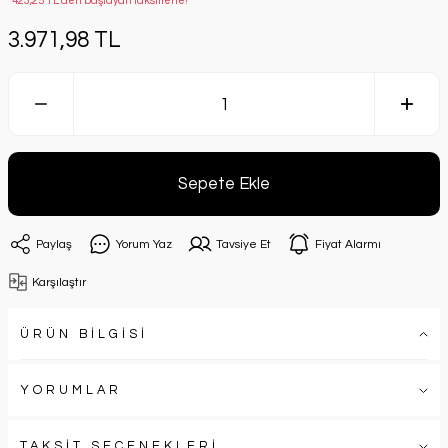
*423,25 TL den başlayan taksitlerle!
3.971,98 TL
Sepete Ekle
Paylaş
Yorum Yaz
Tavsiye Et
Fiyat Alarmı
Karşılaştır
ÜRÜN BİLGİSİ
YORUMLAR
TAKSİT SEÇENEKLERİ