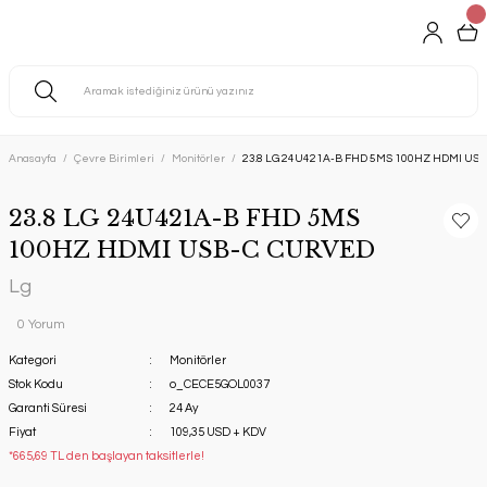
Anasayfa
Çevre Birimleri
Monitörler
23.8 LG 24U421A-B FHD 5MS 100HZ HDMI US
23.8 LG 24U421A-B FHD 5MS
100HZ HDMI USB-C CURVED
Lg
0 Yorum
Kategori
Monitörler
Stok Kodu
o_CECE5GOL0037
Garanti Süresi
24 Ay
Fiyat
109,35 USD + KDV
*665,69 TL den başlayan taksitlerle!