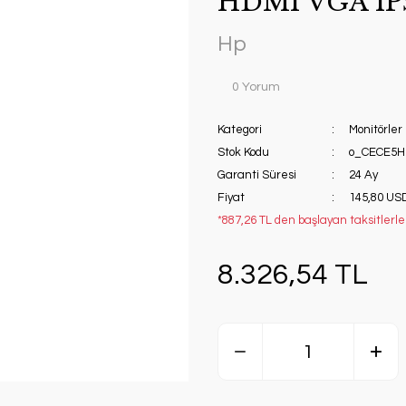
HDMI VGA IP
Hp
0 Yorum
Kategori
Monitörler
Stok Kodu
o_CECE5H
Garanti Süresi
24 Ay
Fiyat
145,80 US
*887,26 TL den başlayan taksitlerle
8.326,54 TL