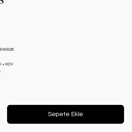
S
EW0028
D + KDV
!
Sepete Ekle