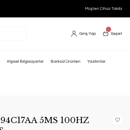
Müşteri Cihaz Takibi
Giriş Yap
Sepet
r
Kişisel Bilgisayarlar
Barkod Ürünleri
Yazılımlar
F 94C17AA 5MS 100HZ