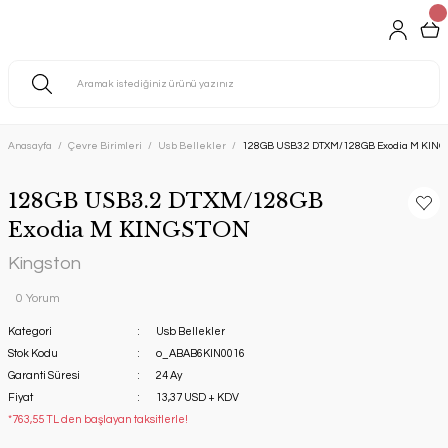
Anasayfa
Çevre Birimleri
Usb Bellekler
128GB USB3.2 DTXM/128GB Exodia M KIN
128GB USB3.2 DTXM/128GB
Exodia M KINGSTON
Kingston
0 Yorum
Kategori
Usb Bellekler
Stok Kodu
o_ABAB6KIN0016
Garanti Süresi
24 Ay
Fiyat
13,37 USD + KDV
*763,55 TL den başlayan taksitlerle!