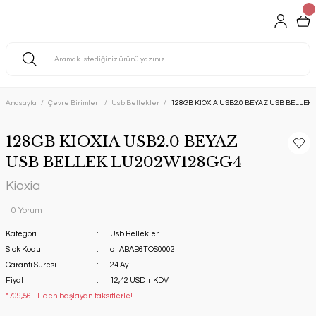
Anasayfa
Çevre Birimleri
Usb Bellekler
128GB KIOXIA USB2.0 BEYAZ USB BELLE
128GB KIOXIA USB2.0 BEYAZ
USB BELLEK LU202W128GG4
Kioxia
0 Yorum
Kategori
Usb Bellekler
Stok Kodu
o_ABAB6TOS0002
Garanti Süresi
24 Ay
Fiyat
12,42 USD + KDV
*709,56 TL den başlayan taksitlerle!