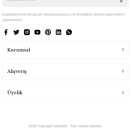
E-postalarımızı almak için kaydoluyorsunuz ve dilediğiniz zaman abonelikten
çıkabilirsiniz.
Kurumsal
Alışveriş
Üyelik
2022 Copyright IdeaSoft - Tüm Hakları Saklıdır.